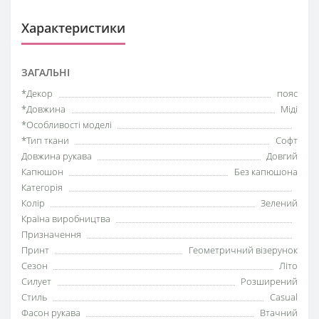
Характеристики
ЗАГАЛЬНІ
*Декор
пояс
*Довжина
Міді
*Особливості моделі
*Тип ткани
Софт
Довжина рукава
Довгий
Капюшон
Без капюшона
Категорія
Колір
Зелений
Країна виробництва
Призначення
Принт
Геометричний візерунок
Сезон
Літо
Силует
Розширений
Стиль
Casual
Фасон рукава
Втачний