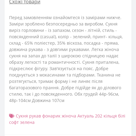
Схожі товари
Перед замовленням ознайомтеся із замірами нижче.
Заміри зроблено безпосередньо за виробом. Сукня
виріз горловини - із запахом, сезон - літній, стиль -
повсякденний (casual), колір - зелений, принт- кільця,
склад - 65% поліестер, 35% віскоза, посадка - пряма,
довжина рукава - з довгими рукавами. Легка жіноча
сукня на запах до талії з широкою спідницею надає
образу легкості та романтичності. Сукня приталена,
підкреслює фігуру. Зав'язується на пояс. Добре
поєднується з мокасинами та підборами. Тканина не
розтягується, тримає форму і не линяє після
багаторазового прання. Добре підійде як до ділового
стилю, так і до повсякденного. Обх грудей 44р-96см,
48р-104см Довжина 107см
Сукня рукав фонарик жіноча Актуаль 202 кільця білі
софт зелена