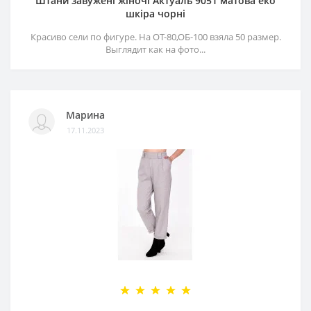
Штани завужені жіночі Актуаль 9051 матова еко
шкіра чорні
Красиво сели по фигуре. На ОТ-80,ОБ-100 взяла 50 размер.
Выглядит как на фото...
Марина
17.11.2023