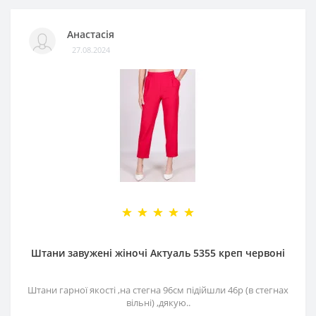
Анастасія
27.08.2024
Штани завужені жіночі Актуаль 5355 креп червоні
Штани гарної якості ,на стегна 96см підійшли 46р (в стегнах
вільні) ,дякую..