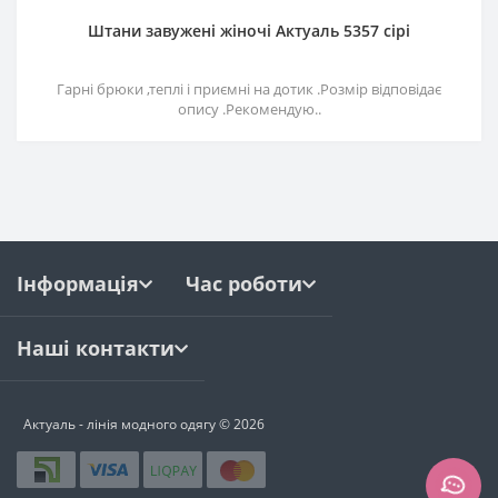
Штани завужені жіночі Актуаль 5357 сірі
Гарні брюки ,теплі і приємні на дотик .Розмір відповідає
опису .Рекомендую..
Інформація
Час роботи
Наші контакти
Актуаль - лінія модного одягу © 2026