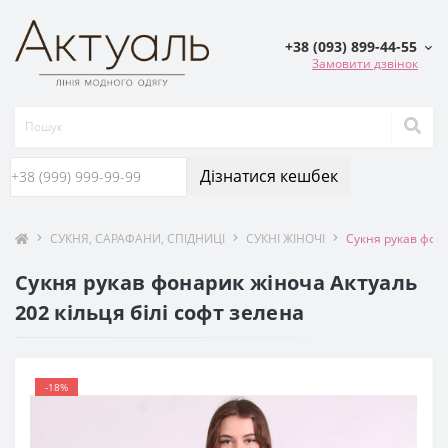
+38 (093) 899-44-55
Замовити дзвінок
Дізнатися кешбек
СУКНЯ, САРАФАНИ, СПIДНИЦI
СУКНІ ЖІНОЧІ
Сукня рукав фона
Сукня рукав фонарик жіноча Актуаль
202 кільця білі софт зелена
-18%