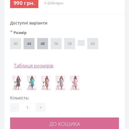
990 грн.
1 210 грн.
Доступні варіанти
*
Розмір
40
44
48
56
58
60
Таблиця розмірів
Кількість:
-
+
ДО КОШИКА