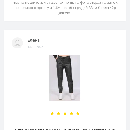
якісно пошито ,виглядає точно як на фото ,якраз на жінок
не великого зросту я 1,6м ,на обх грудей 88см брала 42р
,дякую..
Елена
18.11.2023