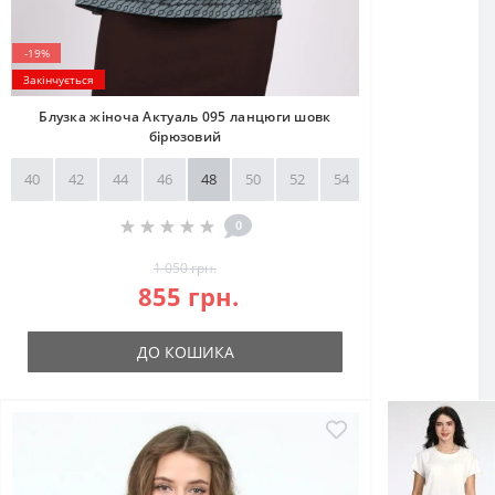
-19%
Закінчується
Блузка жіноча Актуаль 095 ланцюги шовк
бірюзовий
40
42
44
46
48
50
52
54
56
58
0
1 050 грн.
855 грн.
ДО КОШИКА