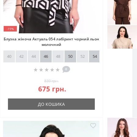
-19%
Блузка жіноча Актуаль 054 лабіринт чорний льон
молочний
40
42
44
46
48
50
52
54
56
58
0
830 грн.
675 грн.
ДО КОШИКА