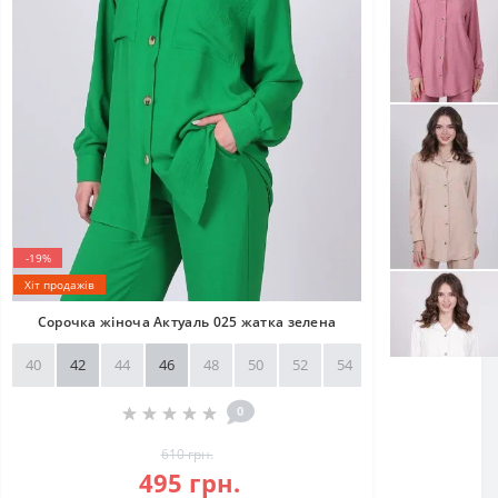
-19%
Хіт продажів
Сорочка жіноча Актуаль 025 жатка зелена
40
42
44
46
48
50
52
54
56
58
0
610 грн.
495 грн.