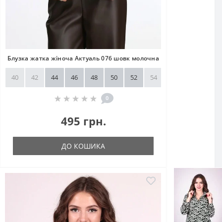
Блузка жатка жіноча Актуаль 076 шовк молочна
40
42
44
46
48
50
52
54
56
58
0
495 грн.
ДО КОШИКА