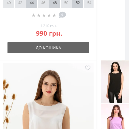
40
42
44
46
48
50
52
54
56
58
0
1 210 грн.
990 грн.
ДО КОШИКА