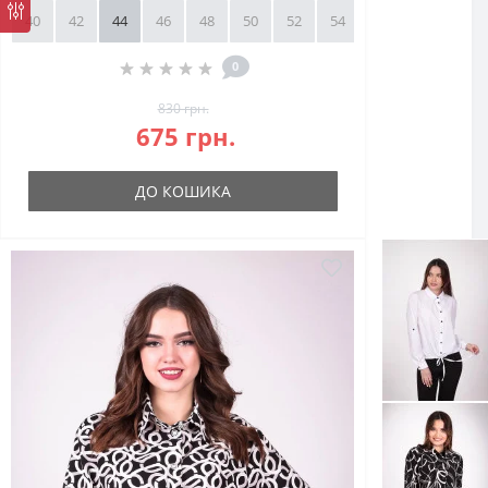
40
42
44
46
48
50
52
54
56
58
0
830 грн.
675 грн.
ДО КОШИКА