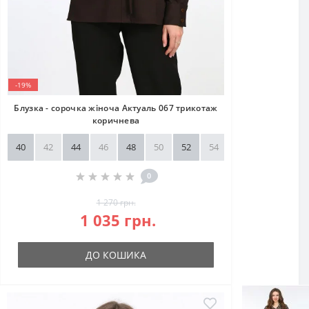
-19%
Блузка - сорочка жіноча Актуаль 067 трикотаж
коричнева
40
42
44
46
48
50
52
54
56
58
0
1 270 грн.
1 035 грн.
ДО КОШИКА