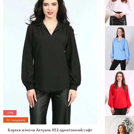
-19%
Хіт продажів
Блузка жіноча Актуаль 052 однотонний софт