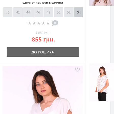
однотонна льон молочна
40
42
44
46
48
50
52
54
56
58
0
1 050 грн.
855 грн.
ДО КОШИКА