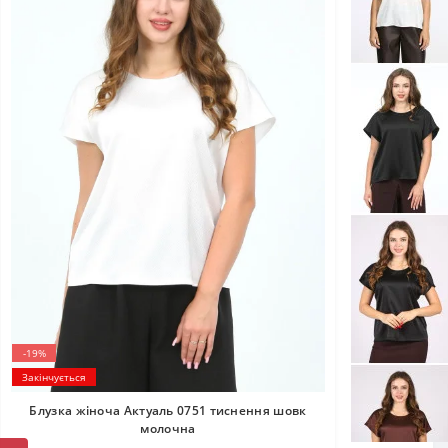
-19%
Закінчується
Блузка жіноча Актуаль 0751 тиснення шовк
молочна