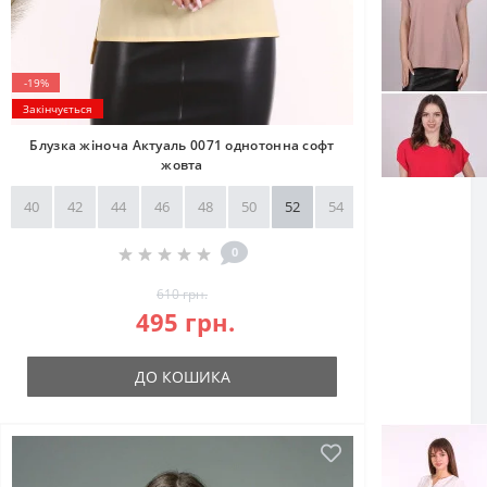
-19%
Закінчується
Блузка жіноча Актуаль 0071 однотонна софт
жовта
40
42
44
46
48
50
52
54
56
58
0
610 грн.
495 грн.
ДО КОШИКА