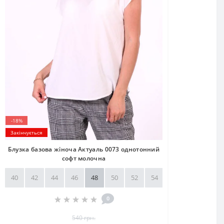
-18%
Закінчується
Блузка базова жіноча Актуаль 0073 однотонний
софт молочна
40
42
44
46
48
50
52
54
56
58
0
540 грн.