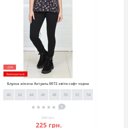
-20%
Закінчується
Блузка жіноча Актуаль 0072 квіти софт чорна
40
42
44
46
48
50
52
54
56
58
0
280 грн.
225 грн.