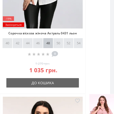
-19%
Закінчується
Сорочка віскоза жіноча Актуаль 0431 льон
40
42
44
46
48
50
52
54
56
58
0
1 270 грн.
1 035 грн.
ДО КОШИКА