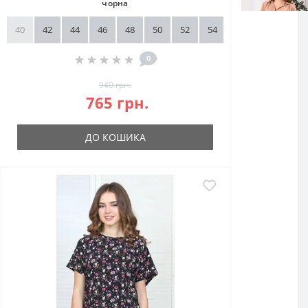
чорна
40
42
44
46
48
50
52
54
56
58
0
940 грн.
765 грн.
ДО КОШИКА