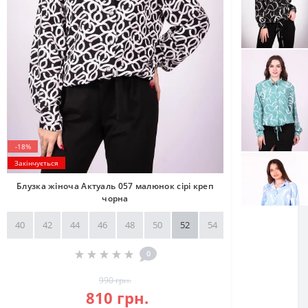
-18%
Закінчується
Блузка жіноча Актуаль 057 малюнок сірі креп
чорна
40
42
44
46
48
50
52
54
56
58
0
990 грн.
810 грн.