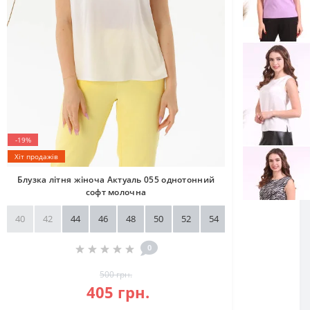
-19%
Хіт продажів
Блузка літня жіноча Актуаль 055 однотонний
софт молочна
40
42
44
46
48
50
52
54
56
58
0
500 грн.
405 грн.