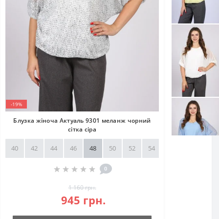
-19%
Блузка жіноча Актуаль 9301 меланж чорний
сітка сіра
40
42
44
46
48
50
52
54
56
58
0
1 160 грн.
945 грн.