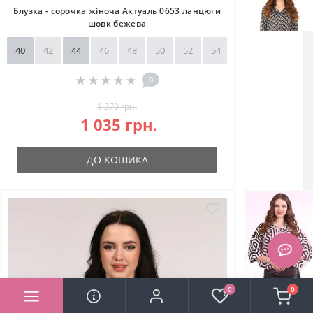
Блузка - сорочка жіноча Актуаль 0653 ланцюги
шовк бежева
40
42
44
46
48
50
52
54
56
58
0
1 270 грн.
1 035 грн.
ДО КОШИКА
0
0