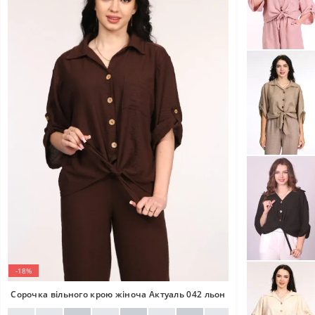
-18%
Сорочка вільного крою жіноча Актуаль 042 льон