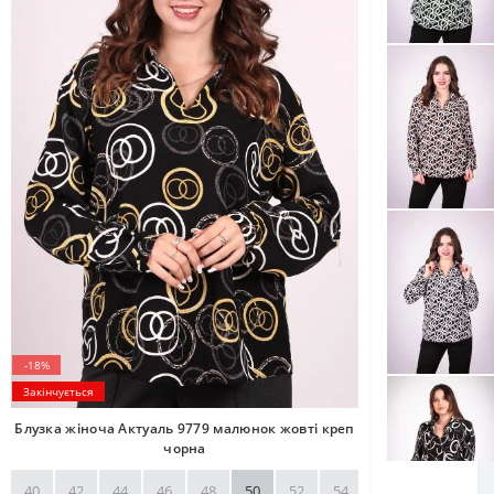
-18%
Закінчується
Блузка жіноча Актуаль 9779 малюнок жовті креп
чорна
40
42
44
46
48
50
52
54
56
58