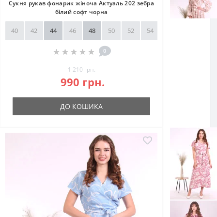
Сукня рукав фонарик жіноча Актуаль 202 зебра
білий софт чорна
40
42
44
46
48
50
52
54
56
58
0
1 210 грн.
990 грн.
ДО КОШИКА