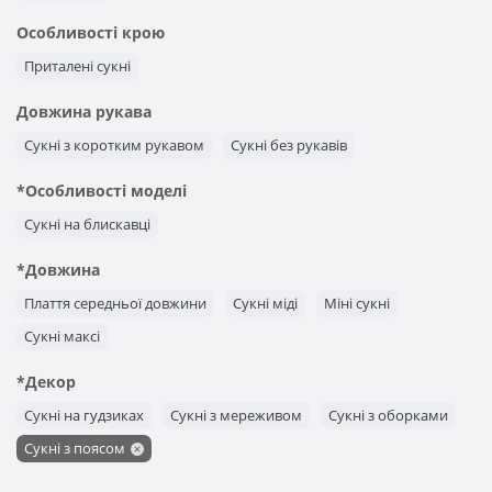
Особливості крою
Приталені сукні
Довжина рукава
Сукні з коротким рукавом
Сукні без рукавів
*Особливості моделі
Сукні на блискавці
*Довжина
Плаття середньої довжини
Сукні міді
Міні сукні
Сукні максі
*Декор
Сукні на гудзиках
Сукні з мереживом
Сукні з оборками
Сукні з поясом