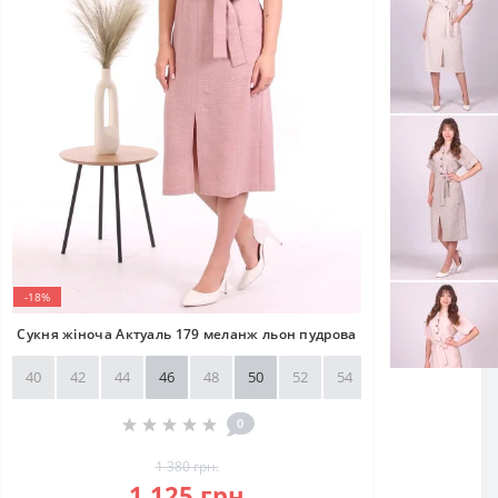
-18%
Сукня жіноча Актуаль 179 меланж льон пудрова
40
42
44
46
48
50
52
54
56
58
0
1 380 грн.
1 125 грн.