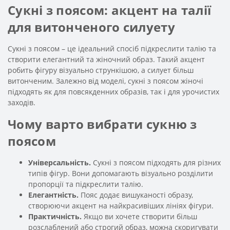
Сукні з поясом: акцент на талії
для витонченого силуету
Сукні з поясом – це ідеальний спосіб підкреслити талію та
створити елегантний та жіночний образ. Такий акцент
робить фігуру візуально стрункішою, а силует більш
витонченим. Залежно від моделі, сукні з поясом жіночі
підходять як для повсякденних образів, так і для урочистих
заходів.
Чому варто вибрати сукню з
поясом
Універсальність.
Сукні з поясом підходять для різних
типів фігур. Вони допомагають візуально розділити
пропорції та підкреслити талію.
Елегантність.
Пояс додає вишуканості образу,
створюючи акцент на найкрасивіших лініях фігури.
Практичність.
Якщо ви хочете створити більш
розслаблений або строгий образ, можна скоригувати