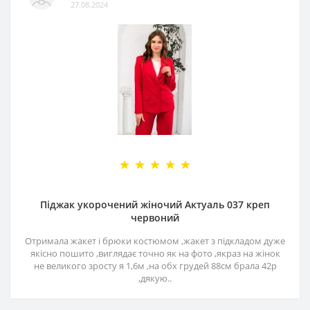
27.08.2024
Піджак укорочений жіночий Актуаль 037 креп
червоний
Отримала жакет і брюки костюмом ,жакет з підкладом дуже
якісно пошито ,виглядає точно як на фото ,якраз на жінок
не великого зросту я 1,6м ,на обх грудей 88см брала 42р
,дякую..