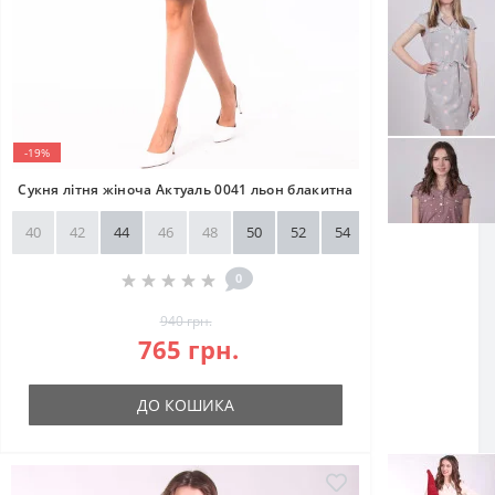
-19%
Сукня літня жіноча Актуаль 0041 льон блакитна
40
42
44
46
48
50
52
54
56
58
0
940 грн.
765 грн.
ДО КОШИКА