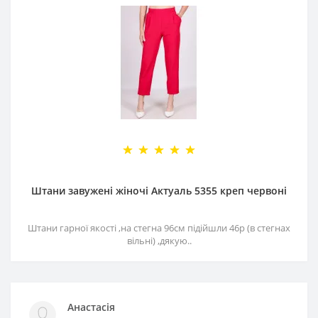
Штани завужені жіночі Актуаль 5355 креп червоні
Штани гарної якості ,на стегна 96см підійшли 46р (в стегнах
вільні) ,дякую..
Анастасія