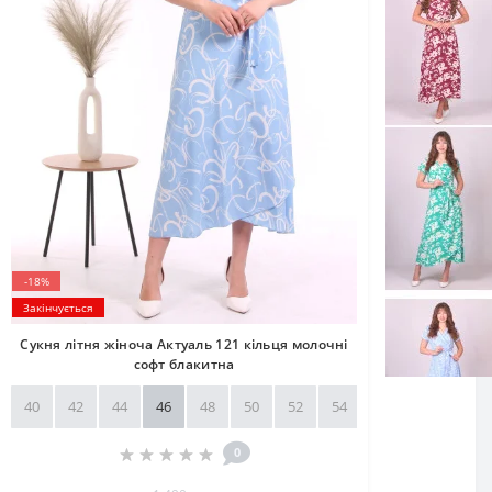
-18%
Закінчується
Сукня літня жіноча Актуаль 121 кільця молочні
софт блакитна
40
42
44
46
48
50
52
54
56
58
0