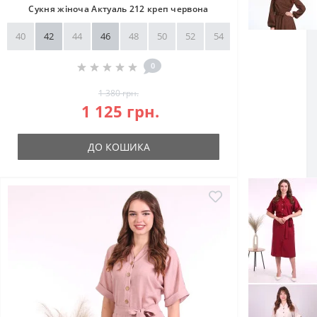
Сукня жіноча Актуаль 212 креп червона
40
42
44
46
48
50
52
54
56
58
0
1 380 грн.
1 125 грн.
ДО КОШИКА