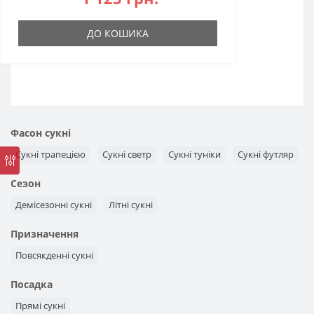
ДО КОШИКА
Фасон сукні
Сукні трапецією
Сукні светр
Сукні туніки
Сукні футляр
Сезон
Демісезонні сукні
Літні сукні
Призначення
Повсякденні сукні
Посадка
Прямі сукні