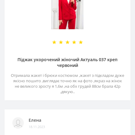
Піджак укорочений жіночий Актуаль 037 креп
червоний
Отримала жакет і брюки костюмом ,жакет з підкладом дуже
якісно пошито ,виглядає точно як на фото ,якраз на жінок
не великого зросту я 1,6м ,на обх грудей 88см брала 42р
,дякую..
Елена
18.11.2023