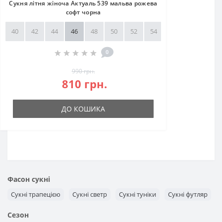
Сукня літня жіноча Актуаль 539 мальва рожева
софт чорна
40
42
44
46
48
50
52
54
56
58
0
990 грн.
810 грн.
ДО КОШИКА
Фасон сукні
Сукні трапецією
Сукні светр
Сукні туніки
Сукні футляр
Сезон