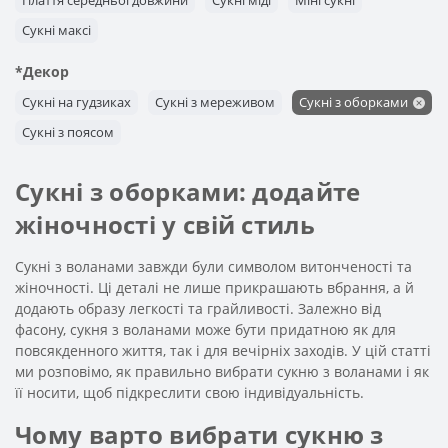
Плаття середньої довжини
Сукні міді
Міні сукні
Сукні максі
*Декор
Сукні на гудзиках
Сукні з мереживом
Сукні з оборками
Сукні з поясом
Сукні з оборками: додайте
жіночності у свій стиль
Сукні з воланами завжди були символом витонченості та
жіночності. Ці деталі не лише прикрашають вбрання, а й
додають образу легкості та грайливості. Залежно від
фасону, сукня з воланами може бути придатною як для
повсякденного життя, так і для вечірніх заходів. У цій статті
ми розповімо, як правильно вибрати сукню з воланами і як
її носити, щоб підкреслити свою індивідуальність.
Чому варто вибрати сукню з