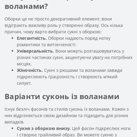
воланами?
Оборки це не просто декоративний елемент, вони
відіграють важливу роль у створенні образу. Ось кілька
причин, чому варто вибрати сукні з оборкою:
Елегантність.
Оборки надають поряд нотку
романтики та витонченості.
Універсальність.
Вони можуть розташовуватись у
різних частинах сукні, акцентуючи увагу на потрібних
місцях.
Жіночність.
Сукні з рюшами та воланами завжди
підкреслюють граціозність і створюють м'який
силует.
Варіанти суконь із воланами
Існує безліч фасонів та стилів суконь із воланами. Кожен з
них відрізняється своїм дизайном та підходить для різних
випадків.
Сукня з оборкою внизу.
Цей фасон підкреслює ноги
і створює грайливий образ. Ви можете сукню з