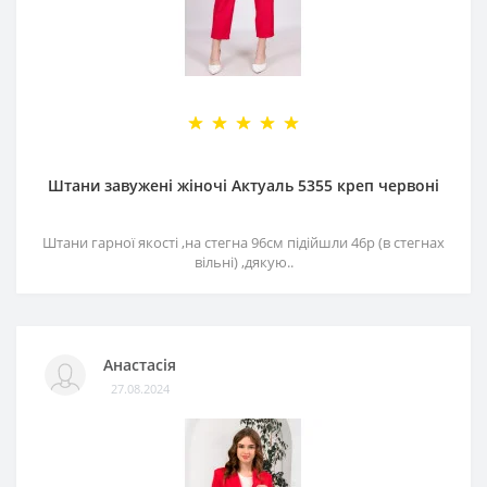
Штани завужені жіночі Актуаль 5355 креп червоні
Штани гарної якості ,на стегна 96см підійшли 46р (в стегнах
вільні) ,дякую..
Анастасія
27.08.2024