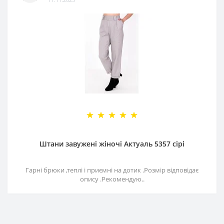
Штани завужені жіночі Актуаль 5357 сірі
Гарні брюки ,теплі і приємні на дотик .Розмір відповідає
опису .Рекомендую..