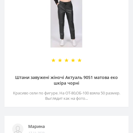
Штани завужені жіночі Актуаль 9051 матова еко
шкіра чорні
Красиво сели по фигуре. На ОТ-80,ОБ-100 взяла 50 размер.
Выглядит как на фото...
Марина
17.11.2023