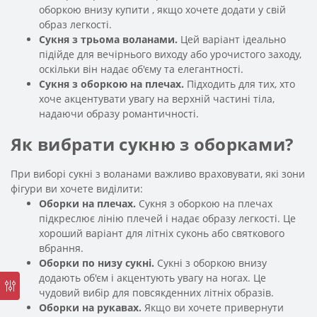
оборкою внизу купити , якщо хочете додати у свій
образ легкості.
Сукня з трьома воланами.
Цей варіант ідеально
підійде для вечірнього виходу або урочистого заходу,
оскільки він надає об'єму та елегантності.
Сукня з оборкою на плечах.
Підходить для тих, хто
хоче акцентувати увагу на верхній частині тіла,
надаючи образу романтичності.
Як вибрати сукню з оборками?
При виборі сукні з воланами важливо враховувати, які зони
фігури ви хочете виділити:
Оборки на плечах.
Сукня з оборкою на плечах
підкреслює лінію плечей і надає образу легкості. Це
хороший варіант для літніх суконь або святкового
вбрання.
Оборки по низу сукні.
Сукні з оборкою внизу
додають об'єм і акцентують увагу на ногах. Це
чудовий вибір для повсякденних літніх образів.
Оборки на рукавах.
Якщо ви хочете привернути