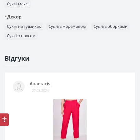
Сукні максі
*Декор
Сукні на гудзиках
Сукні з мереживом
Сукні з оборками
Сукні з поясом
Відгуки
Анастасія
27.08.2024