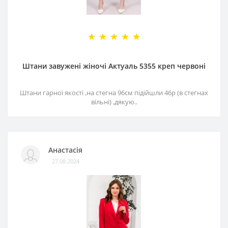
Штани завужені жіночі Актуаль 5355 креп червоні
Штани гарної якості ,на стегна 96см підійшли 46р (в стегнах
вільні) ,дякую..
Анастасія
27.08.2024