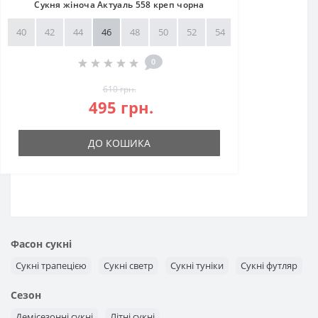
Сукня жіноча Актуаль 558 креп чорна
40
42
44
46
48
50
52
54
56
58
0
610 грн.
495 грн.
ДО КОШИКА
Фасон сукні
Сукні трапецією
Сукні светр
Сукні туніки
Сукні футляр
Сезон
Демісезонні сукні
Літні сукні