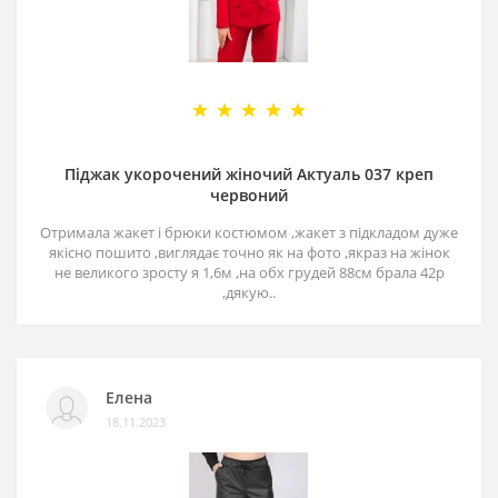
Піджак укорочений жіночий Актуаль 037 креп
червоний
Отримала жакет і брюки костюмом ,жакет з підкладом дуже
якісно пошито ,виглядає точно як на фото ,якраз на жінок
не великого зросту я 1,6м ,на обх грудей 88см брала 42р
,дякую..
Елена
18.11.2023