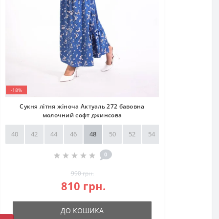
-18%
Сукня літня жіноча Актуаль 272 бавовна
молочний софт джинсова
40
42
44
46
48
50
52
54
56
58
0
990 грн.
810 грн.
ДО КОШИКА