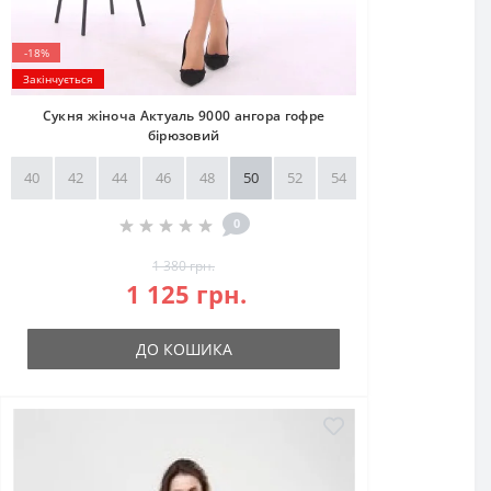
-18%
Закінчується
Сукня жіноча Актуаль 9000 ангора гофре
бірюзовий
40
42
44
46
48
50
52
54
56
58
0
1 380 грн.
1 125 грн.
ДО КОШИКА