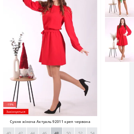
-19%
Закінчується
Сукня жіноча Актуаль 92011 креп червона
40
42
44
46
48
50
52
54
56
58