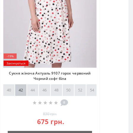
-19%
Закінчується
Сукня жіноча Актуаль 9107 горох червоний
Чорний софт біла
40
42
44
46
48
50
52
54
56
58
0
830 грн.
675 грн.