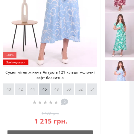
-18%
Закінчується
Сукня літня жіноча Актуаль 121 кільця молочні
софт блакитна
40
42
44
46
48
50
52
54
56
58
0
1 490 грн.
1 215 грн.