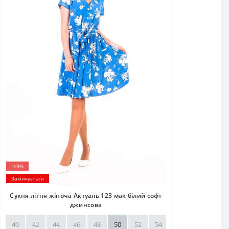
-19%
Закінчується
Сукня літня жіноча Актуаль 123 мак білий софт
джинсова
40
42
44
46
48
50
52
54
56
58