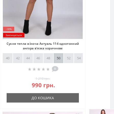
-18%
Закінчується
Сукня тепла жіноча Актуаль 114 однотонний
ангора в'язка коричневе
40
42
44
46
48
50
52
54
56
58
0
1 210 грн.
990 грн.
ДО КОШИКА