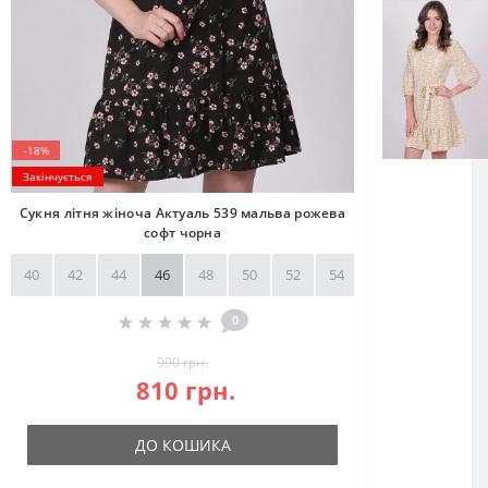
-18%
Закінчується
Сукня літня жіноча Актуаль 539 мальва рожева
софт чорна
40
42
44
46
48
50
52
54
56
58
0
990 грн.
810 грн.
ДО КОШИКА