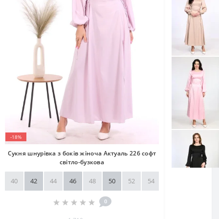
-18%
Сукня шнурівка з боків жіноча Актуаль 226 софт
світло-бузкова
40
42
44
46
48
50
52
54
56
58
0