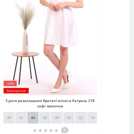
-18%
Закінчується
Сукня розкльошені бретелі жіноча Актуаль 218
софт молочна
40
42
44
46
48
50
52
54
56
58
0