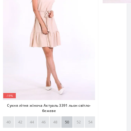
-19%
Сукня літня жіноча Актуаль 3391 льон світло-
бежеве
40
42
44
46
48
50
52
54
56
58