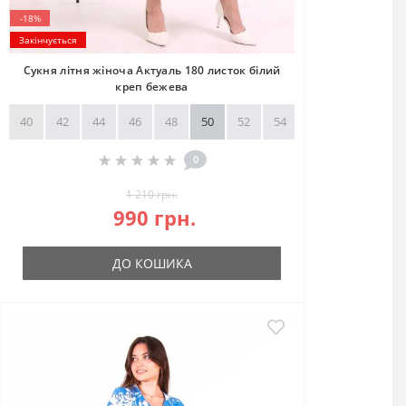
-18%
Закінчується
Сукня літня жіноча Актуаль 180 листок білий
креп бежева
40
42
44
46
48
50
52
54
56
58
0
1 210 грн.
990 грн.
ДО КОШИКА