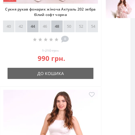
Сукня рукав фонарик жіноча Актуаль 202 зебра
білий софт чорна
40
42
44
46
48
50
52
54
56
58
0
1 210 грн.
990 грн.
ДО КОШИКА