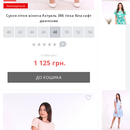
Закінчується
Сукня літня жіноча Актуаль 386 гілка біла софт
джинсова
40
42
44
46
48
50
52
54
56
58
0
1 380 грн.
1 125 грн.
ДО КОШИКА