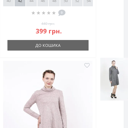
40
42
44
46
48
50
52
54
56
58
0
440 грн.
399 грн.
ДО КОШИКА