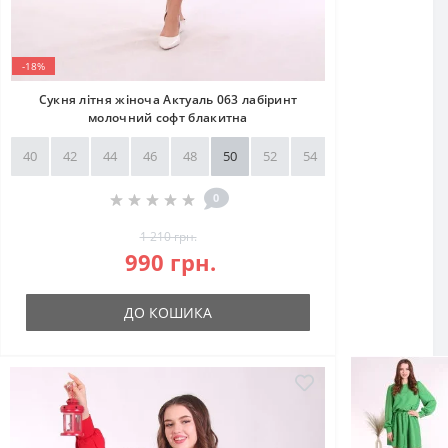
-18%
Сукня літня жіноча Актуаль 063 лабіринт
молочний софт блакитна
40
42
44
46
48
50
52
54
56
58
0
1 210 грн.
990 грн.
ДО КОШИКА