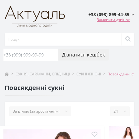
+38 (093) 899-44-55
Замовити дзвінок
Дізнатися кешбек
СУКНЯ, САРАФАНИ, СПIДНИЦI
СУКНІ ЖІНОЧІ
Повсякденні сукн
Повсякденні сукні