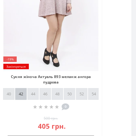
-19%
Закінчується
Сукня жіноча Актуаль 893 меланж ангора
пудрова
40
42
44
46
48
50
52
54
56
58
0
500 грн.
405 грн.