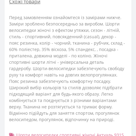
Схожі товари
Перед замовленням ознайомтеся із замірами нижче.
Заміри зроблено безпосередньо за виробом. Шорти
велосипедки жіночі з ефектом утяжки, сезон - літній,
стиль - спортивний, повсякденний (casual), декор -
пояс резинка, колір - чорний, тканина - рубчик, склад -
60% поліестер, 35% віскоза, 5% спандекс, , посадка -
приталена, довжина моделі - по коліно. Жіночі
спортивні шорти літні - універсальна деталь
гардеробу. Шорти-велосипедки забезпечують свободу
руху та комфорт навіть на довгих велопрогулянках.
Пояс резинка забезпечують комфортну посадку.
Широкий вибір кольорів та стилів дозволяє підібрати
підходящий варіант для будь-якого образу. Легко
комбінується та поєднується з різними варіантами
верху. Тканина не розтягується та тримає форму.
Відмінно підійдуть для заняття спортом, прогулянок
велосипедом, прогулянок, відпочинку на природі.
Шорти велосипедки спортивні жіночі Актуаль 9315