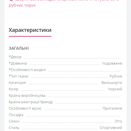
рубчик чорні
Характеристики
ЗАГАЛЬНІ
*Декор
*Довжина
подовжене
*Особливості моделі
*Тип ткани
Рубчик
Категорія
Велошорти
Колір
Чорний
Країна виробництва
Країна реєстрації бренду
Особливості крою
Приталене
Посадка
Сезон
Літо
Стиль
Спортивний