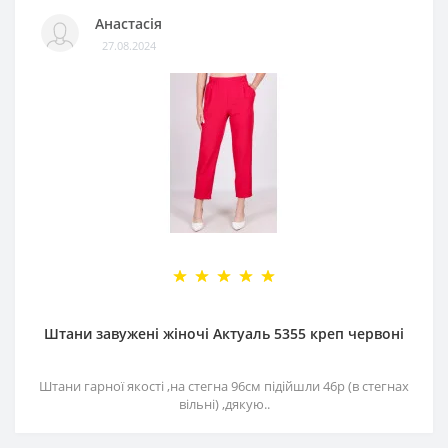
Анастасія
27.08.2024
Штани завужені жіночі Актуаль 5355 креп червоні
Штани гарної якості ,на стегна 96см підійшли 46р (в стегнах
вільні) ,дякую..