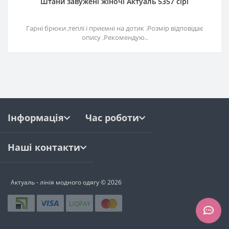
Штани завужені жіночі Актуаль 5357 сірі
Гарні брюки ,теплі і приємні на дотик .Розмір відповідає
опису .Рекомендую..
Інформація
Час роботи
Наші контакти
Актуаль - лінія модного одягу © 2026