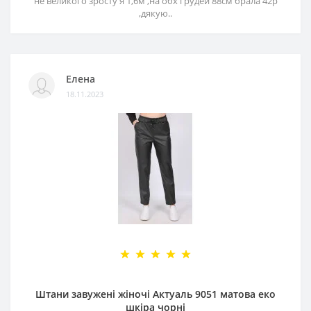
не великого зросту я 1,6м ,на обх грудей 88см брала 42р
,дякую..
Елена
18.11.2023
Штани завужені жіночі Актуаль 9051 матова еко
шкіра чорні