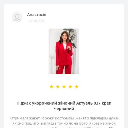
Анастасія
27.08.2024
Піджак укорочений жіночий Актуаль 037 креп
червоний
Отримала жакет і брюки костюмом ,жакет з підкладом дуже
якісно пошито ,виглядає точно як на фото ,якраз на жінок