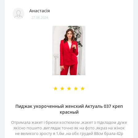
Анастасія
27.08.2024
Пиджак укороченный женский Актуаль 037 креп
красный
Отримала жакет і брюки костюмом ,жакет з підкладом дуже
якісно пошито ,виглядає точно як на фото ,якраз на жінок
не великого зросту я 1,6м ,на обх грудей 88см брала 42р