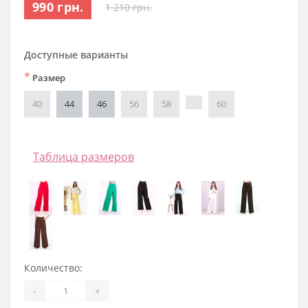
990 грн.
1 210 грн.
Доступные варианты
*
Размер
40
44
46
56
58
60
Таблица размеров
Количество:
-
+