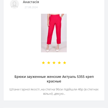
Анастасія
27.08.2024
Брюки зауженные женские Актуаль 5355 креп
красные
Штани гарної якості ,на стегна 96см підійшли 46р (в стегнах
вільні) ,дякую..