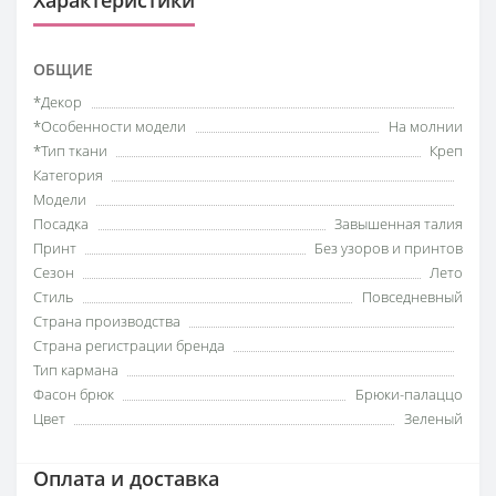
Характеристики
ОБЩИЕ
*Декор
*Особенности модели
На молнии
*Тип ткани
Креп
Категория
Модели
Посадка
Завышенная талия
Принт
Без узоров и принтов
Сезон
Лето
Стиль
Повседневный
Страна производства
Страна регистрации бренда
Тип кармана
Фасон брюк
Брюки-палаццо
Цвет
Зеленый
Оплата и доставка