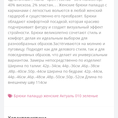
40% вискоза, 2% эластан, , . Женские брюки палаццо с
карманами с легкостью вольются в любой женский
гардероб и существенно его преобразят. Брюки
обладают комфортной посадкой, которая красиво
подчеркивает фигуру и создает визуальный эффект
стройности. Брюки великолепно сочетают стиль и
комфорт, делая их идеальным выбором для
разнообразных образов.Застёгиваются на молнию и
пуговицу. Подходят как для делового стиля, так и для
повседневных образов, что делает их универсальным
вариантом. Замеры непосредственно по изделию!
Ширина по талии: 42р.-34см, 44р.-36см ,46р.-38см
,48р.-40см ,50р.-44см Ширина по бедрам: 42р.-44см,
44р.-46см ,46р.-48см ,48р.-50см ,50р.-52см Длина по
внешнему шву 114см
Брюки палаццо женские Актуаль 010 зеленые