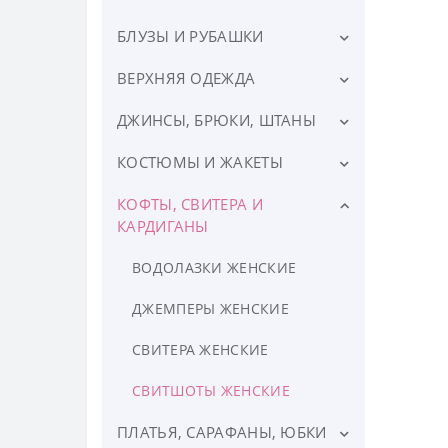
БЛУЗЫ И РУБАШКИ
ПЛАТКИ
ШАРФЫ
ВЕРХНЯЯ ОДЕЖДА
БЛУЗЫ
РУБАШКИ ЖЕНСКИЕ
ДЖИНСЫ, БРЮКИ, ШТАНЫ
ДУБЛЕНКИ ЖЕНСКИЕ
ЖИЛЕТЫ ТЕПЛЫЕ
КОСТЮМЫ И ЖАКЕТЫ
БРЮКИ ЖЕНСКИЕ
КУРТКИ ЖЕНСКИЕ
ЛЕГГИНСЫ, ЛОСИНЫ
КОФТЫ, СВИТЕРА И
ЖАКЕТЫ ЖЕНСКИЕ
ЖЕНСКИЕ
КАРДИГАНЫ
ПАЛЬТО ЖЕНСКОЕ
КОСТЮМЫ ЖЕНСКИЕ
ШОРТЫ ЖЕНСКИЕ
ВОДОЛАЗКИ ЖЕНСКИЕ
ПЛАЩИ ЖЕНСКИЕ
ДЖЕМПЕРЫ ЖЕНСКИЕ
СВИТЕРА ЖЕНСКИЕ
СВИТШОТЫ ЖЕНСКИЕ
ПЛАТЬЯ, САРАФАНЫ, ЮБКИ