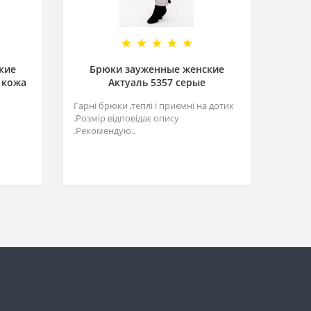
кие
Брюки зауженные женские
 кожа
Актуаль 5357 серые
Гарні брюки ,теплі і приємні на дотик
.Розмір відповідає опису
.Рекомендую..