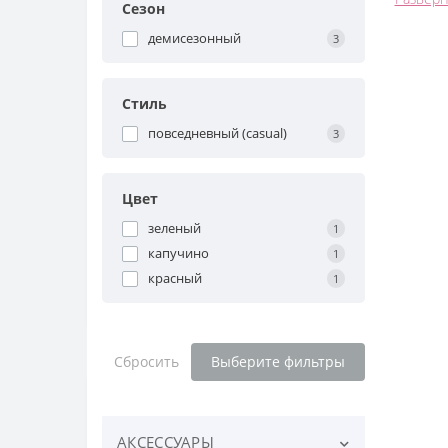
джинса
Сезон
прогулк
демисезонный
3
Наши с
образу
Стиль
можете
повседневный (casual)
3
С помо
и каче
удовле
Цвет
зеленый
1
капучино
1
красный
1
Сбросить
Выберите фильтры
АКСЕССУАРЫ