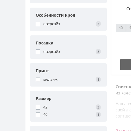
С
Особенности кроя
оверсайз
3
40
Посадка
оверсайз
3
Принт
меланж
1
Свитш
из кач
Размер
Наша к
42
3
свой лю
46
1
свитшот
Свитшо
Разверн