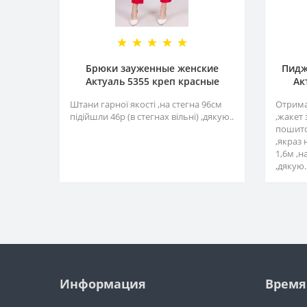
Брюки зауженные женские
Пидж
Актуаль 5355 креп красные
Ак
Штани гарної якості ,на стегна 96см
Отрима
підійшли 46р (в стегнах вільні) ,дякую..
,жакет 
пошито
,якраз 
1,6м ,н
,дякую.
Информация
Время