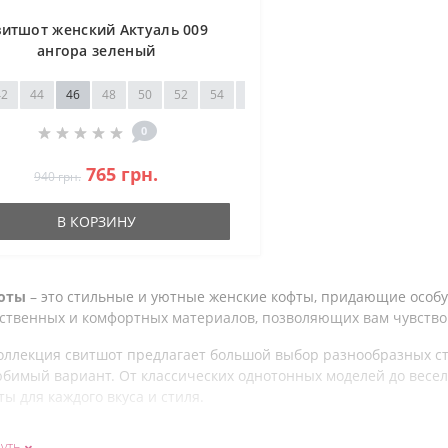
витшот женский Актуаль 009
ангора зеленый
42
44
46
48
50
52
54
56
58
60
0
765 грн.
940 грн.
В КОРЗИНУ
оты
– это стильные и уютные женские кофты, придающие особу
ественных и комфортных материалов, позволяющих вам чувствов
оллекция свитшот предлагает большой выбор разнообразных сти
бимый вариант. От классических однотонных моделей до весел
ы для каждого вкуса и стиля.
ты – это комфортная и модная альтернатива обычным свитерам
уть