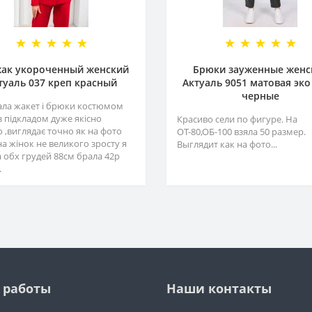
ак укороченный женский
Брюки зауженные женс
туаль 037 креп красный
Актуаль 9051 матовая эко
черные
ла жакет і брюки костюмом
з підкладом дуже якісно
Красиво сели по фигуре. На
 ,виглядає точно як на фото
ОТ-80,ОБ-100 взяла 50 размер.
на жінок не великого зросту я
Выглядит как на фото...
а обх грудей 88см брала 42р
.
 работы
Наши контакты