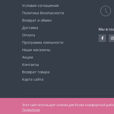
Условия соглашения
Политика безопасности
Возврат и обмен
Доставка
Мы в со
Оплата
Программа лояльности
Наши магазины
Акции
Контакты
Возврат товара
Карта сайта
Работает на
OpenCart
Этот сайт использует cookies для более комфортной раб
Актуаль - лінія модного одягу © 2026
Подробнее