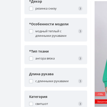
*Декор
резинка снизу
3
*Особенности модели
модный теплый с
3
длинными рукавами
*Тип ткани
ангора вязка
3
Длина рукава
с длинными рукавами
3
-19%
Категория
Заканчи
свитшот
3