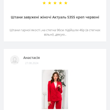
Штани завужені жіночі Актуаль 5355 креп червоні
Штани гарної якості ,на стегна 96см підійшли 46р (в стегнах
вільні) ,дякую..
Анастасія
27.08.2024