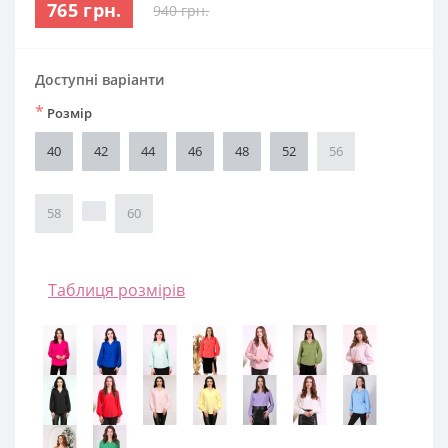
765 грн.
940 грн.
Доступні варіанти
*
Розмір
40
42
44
46
48
52
56
58
60
Таблиця розмірів