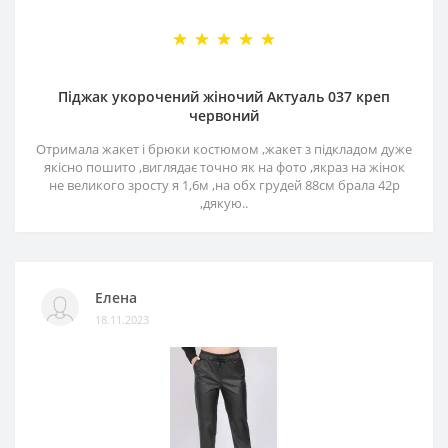
Піджак укорочений жіночий Актуаль 037 креп
червоний
Отримала жакет і брюки костюмом ,жакет з підкладом дуже
якісно пошито ,виглядає точно як на фото ,якраз на жінок
не великого зросту я 1,6м ,на обх грудей 88см брала 42р
,дякую..
Елена
18.11.2023