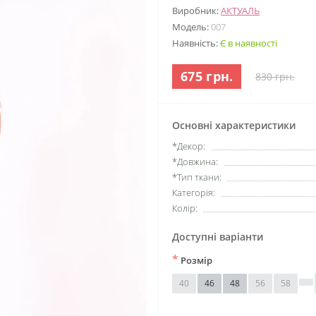
Виробник:
АКТУАЛЬ
Модель:
007
Наявність:
Є в наявності
675 грн.
830 грн.
Основні характеристики
*Декор:
*Довжина:
*Тип ткани:
Категорія:
Колір:
Доступні варіанти
*
Розмір
40
46
48
56
58