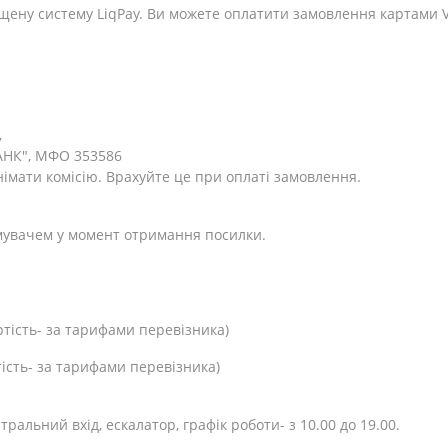
щену систему LiqPay. Ви можете оплатити замовлення картами Vi
,
АНК", МФО 353586
німати комісію. Врахуйте це при оплаті замовлення.
мувачем у момент отримання посилки.
ртість- за тарифами перевізника)
тість- за тарифами перевізника)
нтральний вхід, ескалатор, графік роботи- з 10.00 до 19.00.