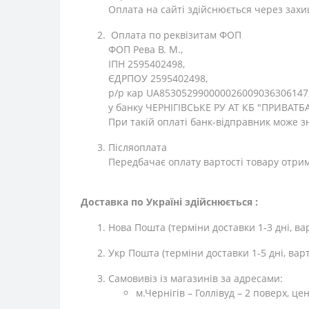
Оплата на сайті здійснюється через захи
Оплата по реквізитам ФОП
ФОП Рева В. М.,
ІПН 2595402498,
ЄДРПОУ 2595402498,
р/р кар UA853052990000026009036306147
у банку ЧЕРНІГІВСЬКЕ РУ АТ КБ "ПРИВАТБ
При такій оплаті банк-відправник може з
Післяоплата
Передбачає оплату вартості товару отри
Доставка по Україні здійснюється :
Нова Пошта (терміни доставки 1-3 дні, ва
Укр Пошта (терміни доставки 1-5 дні, вар
Самовивіз із магазинів за адресами:
м.Чернігів – Голлівуд – 2 поверх, це