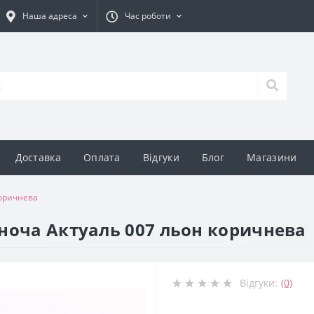
Наша адреса
Час роботи
Доставка
Оплата
Відгуки
Блог
Магазини
коричнева
ноча Актуаль 007 льон коричнева
Відгуки:
(0)