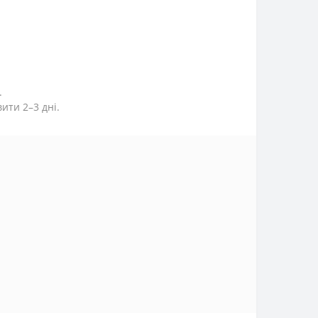
.
ити 2–3 дні.