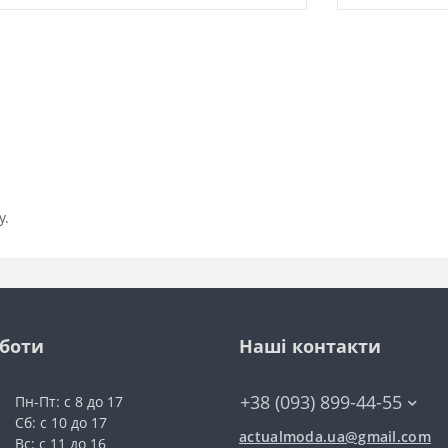
у.
оботи
Наші контакти
+38 (093) 899-44-55
Пн-Пт: с 8 до 17
Сб: с 10 до 17
actualmoda.ua@gmail.com
Вс: с 11 до 16