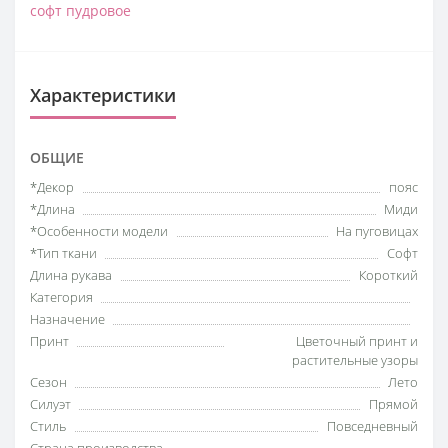
софт пудровое
Характеристики
ОБЩИЕ
*Декор
пояс
*Длина
Миди
*Особенности модели
На пуговицах
*Тип ткани
Софт
Длина рукава
Короткий
Категория
Назначение
Принт
Цветочный принт и
растительные узоры
Сезон
Лето
Силуэт
Прямой
Стиль
Повседневный