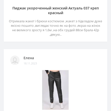
Пиджак укороченный женский Актуаль 037 креп
красный
Отримала жакет і брюки костюмом ,жакет з підкладом дуже
якісно пошито ,виглядає точно як на фото ,якраз на жінок
не великого зросту я 1,6м ,на обх грудей 88см брала 42р
,дякую..
Елена
18.11.2023