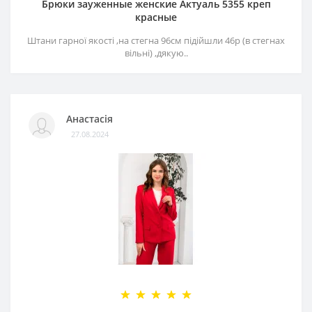
Брюки зауженные женские Актуаль 5355 креп
красные
Штани гарної якості ,на стегна 96см підійшли 46р (в стегнах
вільні) ,дякую..
Анастасія
27.08.2024