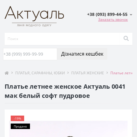
+38 (093) 899-44-55
Заказать звонок
Дізнатися кешбек
ПЛАТЬЯ, САРАФАНЫ, ЮБКИ
ПЛАТЬЯ ЖЕНСКИЕ
Платье летнее
Платье летнее женское Актуаль 0041
мак белый софт пудровое
-19%
Продано