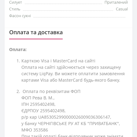
Силует
Приталений
Стиль
Casual
Фасон сукні
Оплата та доставка
Оплата:
Карткою Visa і MasterCard на сайті
Оплата на сайті здійснюється через захищену
систему LiqPay. Ви можете оплатити замовлення
картами Visa або MasterCard будь-якого банку.
Оплата по реквізитам ФОП
ФОП Рева В. М.,
ІПН 2595402498,
ЄДРПОУ 2595402498,
р/р кар UA853052990000026009036306147,
у банку ЧЕРНІГІВСЬКЕ РУ АТ КБ "ПРИВАТБАНК",
МФО 353586
При такій оплаті банк-відправник може знімати