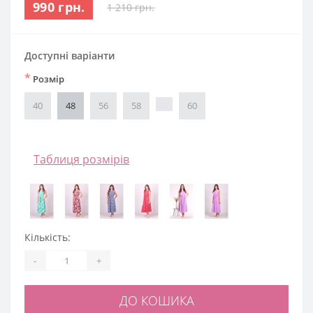
990 грн.
1 210 грн.
Доступні варіанти
*
Розмір
40
48
56
58
60
Таблиця розмірів
Кількість:
-
+
ДО КОШИКА