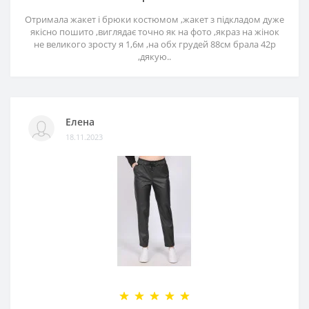
Отримала жакет і брюки костюмом ,жакет з підкладом дуже
якісно пошито ,виглядає точно як на фото ,якраз на жінок
не великого зросту я 1,6м ,на обх грудей 88см брала 42р
,дякую..
Елена
18.11.2023