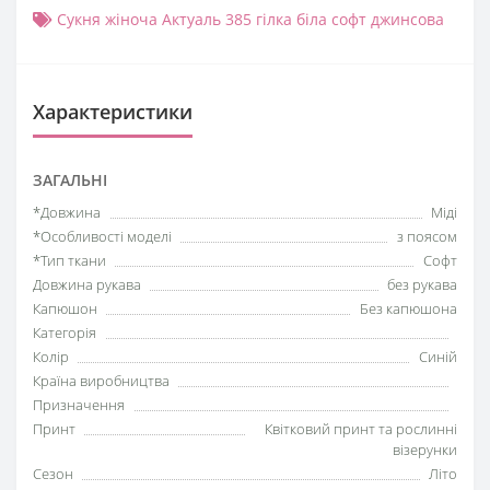
Сукня жіноча Актуаль 385 гілка біла софт джинсова
Характеристики
ЗАГАЛЬНІ
*Довжина
Міді
*Особливості моделі
з поясом
*Тип ткани
Софт
Довжина рукава
без рукава
Капюшон
Без капюшона
Категорія
Колір
Синій
Країна виробництва
Призначення
Принт
Квітковий принт та рослинні
візерунки
Сезон
Літо