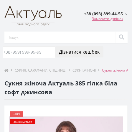
+38 (093) 899-44-55
Замовити дзвінок
Дізнатися кешбек
СУКНЯ, САРАФАНИ, СПIДНИЦI
СУКНІ ЖІНОЧІ
Сукня жіноча Акт
Сукня жіноча Актуаль 385 гілка біла
софт джинсова
-18%
Закінчується