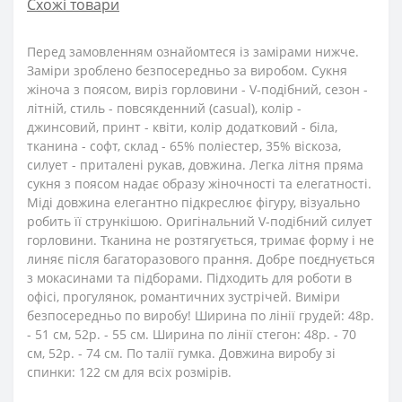
Схожі товари
Перед замовленням ознайомтеся із замірами нижче.
Заміри зроблено безпосередньо за виробом. Сукня
жіноча з поясом, виріз горловини - V-подібний, сезон -
літній, стиль - повсякденний (casual), колір -
джинсовий, принт - квіти, колір додатковий - біла,
тканина - софт, склад - 65% поліестер, 35% віскоза,
силует - приталені рукав, довжина. Легка літня пряма
сукня з поясом надає образу жіночності та елегатності.
Міді довжина елегантно підкреслює фігуру, візуально
робить її стрункішою. Оригінальний V-подібний силует
горловини. Тканина не розтягується, тримає форму і не
линяє після багаторазового прання. Добре поєднується
з мокасинами та підборами. Підходить для роботи в
офісі, прогулянок, романтичних зустрічей. Виміри
безпосередньо по виробу! Ширина по лінії грудей: 48р.
- 51 см, 52р. - 55 см. Ширина по лінії стегон: 48р. - 70
см, 52р. - 74 см. По талії гумка. Довжина виробу зі
спинки: 122 см для всіх розмірів.