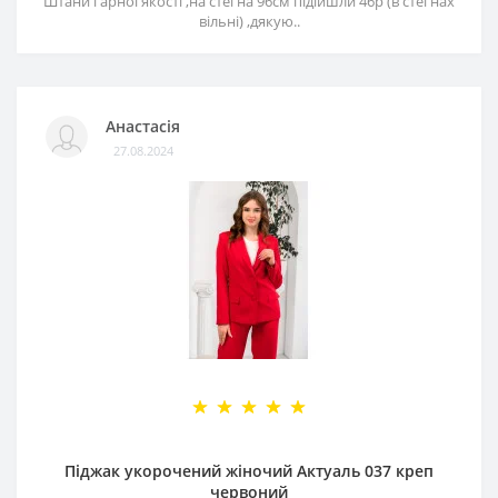
Штани гарної якості ,на стегна 96см підійшли 46р (в стегнах
вільні) ,дякую..
Анастасія
27.08.2024
Піджак укорочений жіночий Актуаль 037 креп
червоний