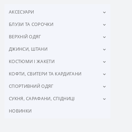
АКСЕСУАРИ
БЛУЗИ ТА СОРОЧКИ
ХУСТКИ
ШАРФИ
ВЕРХНІЙ ОДЯГ
БЛУЗИ
СОРОЧКИ ЖІНОЧІ
ДЖИНСИ, ШТАНИ
ДУБЛЕНКИ ЖІНОЧІ
ЖИЛЕТИ ТЕПЛІ
КОСТЮМИ І ЖАКЕТИ
БРЮКИ ЖІНОЧІ
КУРТКИ ЖІНОЧІ
ЛЕГГІНСИ, ЛОСИНИ ЖІНОЧІ
КОФТИ, СВИТЕРИ ТА КАРДИГАНИ
ЖАКЕТИ ЖІНОЧІ
ПАЛЬТО ЖІНОЧЕ
ШОРТИ ЖІНОЧІ
КОСТЮМИ ЖІНОЧІ
СПОРТИВНИЙ ОДЯГ
ВОДОЛАЗКИ ЖІНОЧІ
ПЛАЩІ ЖІНОЧІ
ДЖЕМПЕРИ ЖІНОЧІ
СУКНЯ, САРАФАНИ, СПIДНИЦI
СПОРТИВНІ КОСТЮМИ ЖІНОЧІ
СВІТШОТИ ЖІНОЧІ
СПОРТИВНІ ШОРТИ, ВЕЛОСИПЕДКИ ЖІНОЧІ
НОВИНКИ
САРАФАНИ ЖІНОЧІ
СВЕТРИ ЖІНОЧІ
СПІДНИЦІ ЖІНОЧІ