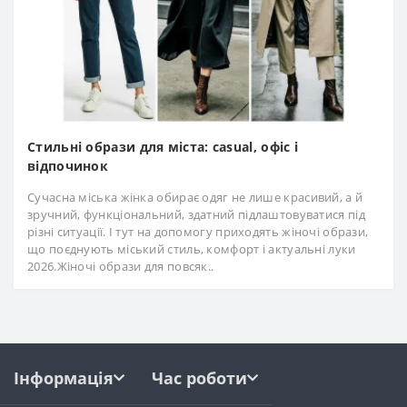
Стильні образи для міста: casual, офіс і
відпочинок
Сучасна міська жінка обирає одяг не лише красивий, а й
зручний, функціональний, здатний підлаштовуватися під
різні ситуації. І тут на допомогу приходять жіночі образи,
що поєднують міський стиль, комфорт і актуальні луки
2026.Жіночі образи для повсяк..
Інформація
Час роботи