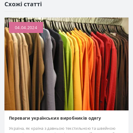
Схожі статті
СУКНІ ЖІНОЧІ
04.04.2024
Переваги українських виробників одягу
Україна, як країна з давньою текстильною та швейною